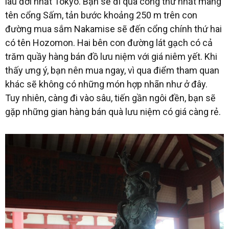
lâu đời nhất Tokyo. Bạn sẽ đi qua cổng thứ nhất mang
tên cổng Sấm, tản bước khoảng 250 m trên con
đường mua sắm Nakamise sẽ đến cổng chính thứ hai
có tên Hozomon. Hai bên con đường lát gạch có cả
trăm quầy hàng bán đồ lưu niệm với giá niêm yết. Khi
thấy ưng ý, bạn nên mua ngay, vì qua điểm tham quan
khác sẽ không có những món hợp nhãn như ở đây.
Tuy nhiên, càng đi vào sâu, tiến gần ngôi đền, bạn sẽ
gặp những gian hàng bán quà lưu niệm có giá càng rẻ.