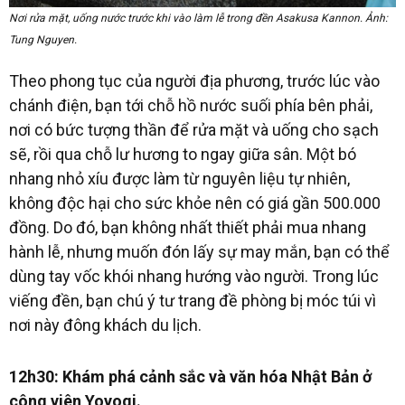
Nơi rửa mặt, uống nước trước khi vào làm lễ trong đền Asakusa Kannon. Ảnh:
Tung Nguyen.
Theo phong tục của người địa phương, trước lúc vào
chánh điện, bạn tới chỗ hồ nước suối phía bên phải,
nơi có bức tượng thần để rửa mặt và uống cho sạch
sẽ, rồi qua chỗ lư hương to ngay giữa sân. Một bó
nhang nhỏ xíu được làm từ nguyên liệu tự nhiên,
không độc hại cho sức khỏe nên có giá gần 500.000
đồng. Do đó, bạn không nhất thiết phải mua nhang
hành lễ, nhưng muốn đón lấy sự may mắn, bạn có thể
dùng tay vốc khói nhang hướng vào người. Trong lúc
viếng đền, bạn chú ý tư trang đề phòng bị móc túi vì
nơi này đông khách du lịch.
12h30: Khám phá cảnh sắc và văn hóa Nhật Bản ở
công viên Yoyogi.