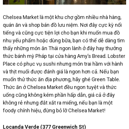
Chelsea Market là một khu chợ gồm nhiều nhà hàng,
quán ăn và shop bán đồ lưu niệm. Nơi đây cực kỳ nổi
tiếng và cũng cực tiện lợi cho bạn khi muốn mua đồ
nhu yếu phẩm hoặc dùng bữa, bạn có thể dễ dàng tìm
thấy những món ăn Thái ngon lành ở đây hay thưởng
thức bánh mỳ Pháp tại cửa hàng Amy’s Bread. Lobster
Place có phục vụ sushi nhưng món trai hầm với hành
và thịt muối được đánh giá là ngon hơn cả. Nếu bạn
muốn thử thức ăn địa phương, hãy ghé Green Table.
Thức ăn ở Chelsea Market đều ngon tuyệt và thức
uống cũng không kém phần hấp dẫn, giá cả ở đây
không rẻ nhưng đắt xắt ra miếng, nếu bạn là một
foody chính hiệu, đừng bỏ lỡ Chelsea Market!
Locanda Verde (377 Greenwich St)