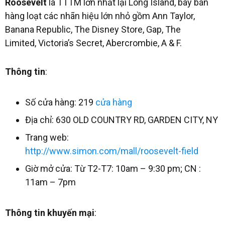
Roosevelt
là TTTM lớn nhất lại Long Island, bày bán
hàng loạt các nhãn hiệu lớn nhỏ gồm Ann Taylor,
Banana Republic, The Disney Store, Gap, The
Limited, Victoria’s Secret, Abercrombie, A & F.
Thông tin
:
Số cửa hàng: 219
cửa hàng
Địa chỉ: 630 OLD COUNTRY RD, GARDEN CITY, NY
Trang web:
http://www.simon.com/mall/roosevelt-field
Giờ mở cửa: Từ T2-T7: 10am – 9:30 pm; CN :
11am – 7pm
Thông tin khuyến mại
: