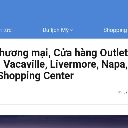
n tức
Du lịch Mỹ
Shopping 
hương mại, Cửa hàng Outlet 
, Vacaville, Livermore, Napa,
 Shopping Center
59