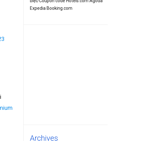
biệt/Coupon code Hotels.com Agoda
Expedia Booking.com
23
i
emium
Archives