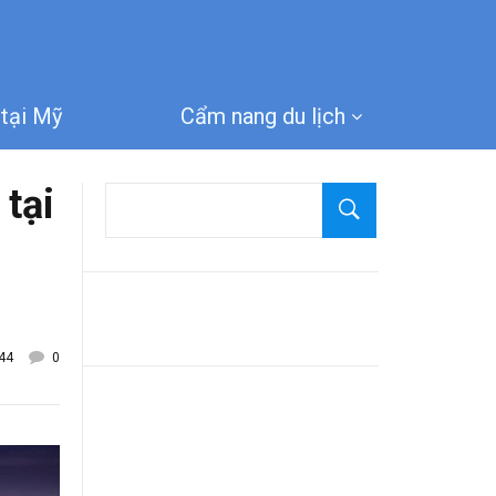
tại Mỹ
Cẩm nang du lịch
tại
44
0