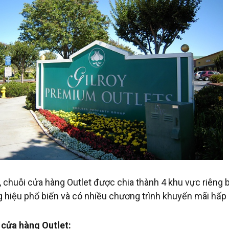
y, chuỗi cửa hàng Outlet được chia thành 4 khu vực riêng b
 hiệu phổ biến và có nhiều chương trình khuyến mãi hấp
 cửa hàng Outlet: