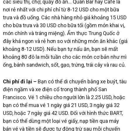
các siêu thị, chợ, quầy đồ ăn… Quán Bar hay Cafe là
nơi rẻ nhất với chi phí chỉ từ 8-12 USD cho một bữa
trưa và đồ uống
. Các nhà hàng nhỏ giá khoảng 15 USD
cho bữa trưa và 30 USD cho bữa tối (gồm món khai vị,
món chính và tráng miệng). Ẩm thực Trung Quốc ở
đây khá ngon và rẻ hơn so với những món ăn khác (giá
khoảng 8-12 USD). Nếu bạn tự nấu ăn, bạn sẽ mất
khoảng 80 đô la mỗi tuần cho các món cơ bản như mì
ống, bánh sandwich, sốt, gạo, trứng, trái cây và rau củ.
Chi phí đi lại –
Bạn có thể di chuyển bằng xe buýt, tàu
điện ngầm và xe điện cổ trong thành phố San
Francisco. Vé 1 chiều cho người lớn là 2.25 USD, hoặc
bạn có thể mua vé 1 ngày giá 21 USD, 3 ngày giá 32
USD, hoặc 7 ngày giá 42 USD. Đối với hình thức BART,
bạn có thể dùng một loại vé giấy, nạp tiền qua máy
bán vé và tiền sẽ được tự động trừ sau mỗi chuyến