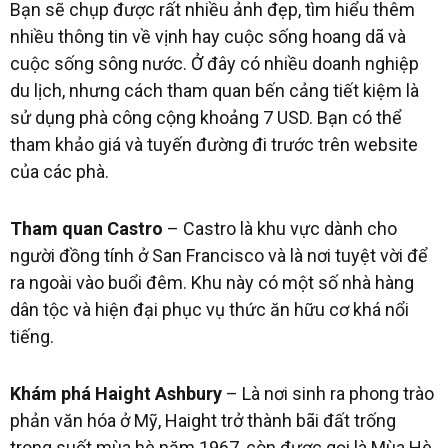
Bạn sẽ chụp được rất nhiều ảnh đẹp, tìm hiểu thêm
nhiều thông tin về vịnh hay cuộc sống hoang dã và
cuộc sống sông nước. Ở đây có nhiều doanh nghiệp
du lịch, nhưng cách tham quan bến cảng tiết kiệm là
sử dụng phà công cộng khoảng 7 USD. Bạn có thể
tham khảo giá và tuyến đường đi trước trên website
của các phà.
Tham quan Castro
– Castro là khu vực dành cho
người đồng tính ở San Francisco và là nơi tuyệt vời để
ra ngoài vào buổi đêm. Khu này có một số nhà hàng
dân tộc và hiện đại phục vụ thức ăn hữu cơ khá nổi
tiếng.
Khám phá Haight Ashbury
– Là nơi sinh ra phong trào
phản văn hóa ở Mỹ, Haight trở thành bãi đất trống
trong suốt mùa hè năm 1967, còn được gọi là Mùa Hè