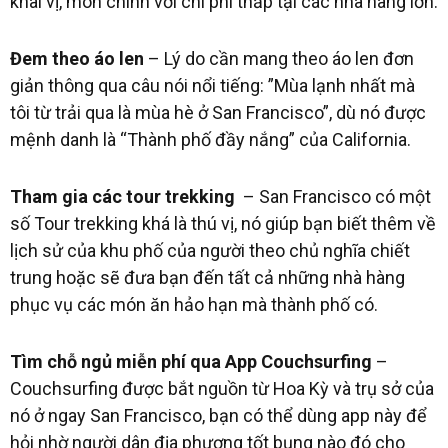
khai vị, món chính với chi phí thấp tại các nhà hàng lớn.
Đem theo áo len
– Lý do cần mang theo áo len đơn
giản thông qua câu nói nổi tiếng: ”Mùa lạnh nhất mà
tôi từ trải qua là mùa hè ở San Francisco”, dù nó được
mệnh danh là “Thành phố đầy nắng” của California.
Tham gia các tour trekking
– San Francisco có một
số Tour trekking khá là thú vị, nó giúp bạn biết thêm về
lịch sử của khu phố của người theo chủ nghĩa chiết
trung hoặc sẽ đưa bạn đến tất cả những nhà hàng
phục vụ các món ăn hảo hạn mà thành phố có.
Tìm chỗ ngủ miễn phí qua App Couchsurfing
–
Couchsurfing được bắt nguồn từ Hoa Kỳ và trụ sở của
nó ở ngay San Francisco, bạn có thể dùng app này để
hỏi nhờ người dân địa phương tốt bụng nào đó cho