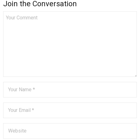
Join the Conversation
)
w
)
)