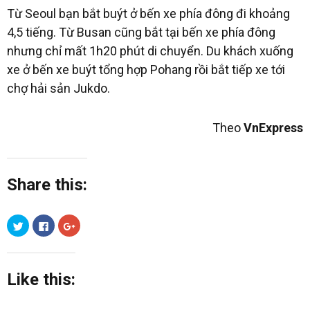
Từ Seoul bạn bắt buýt ở bến xe phía đông đi khoảng
4,5 tiếng. Từ Busan cũng bắt tại bến xe phía đông
nhưng chỉ mất 1h20 phút di chuyển. Du khách xuống
xe ở bến xe buýt tổng hợp Pohang rồi bắt tiếp xe tới
chợ hải sản Jukdo.
Theo
VnExpress
Share this:
C
C
C
l
l
l
i
i
i
c
c
c
k
k
k
t
t
t
o
o
o
Like this:
s
s
s
h
h
h
a
a
a
r
r
r