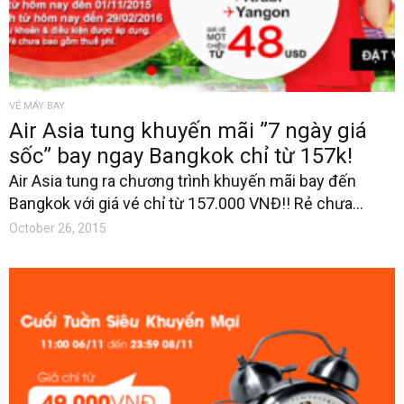
VÉ MÁY BAY
Air Asia tung khuyến mãi ”7 ngày giá
sốc” bay ngay Bangkok chỉ từ 157k!
Air Asia tung ra chương trình khuyến mãi bay đến
Bangkok với giá vé chỉ từ 157.000 VNĐ!! Rẻ chưa...
October 26, 2015